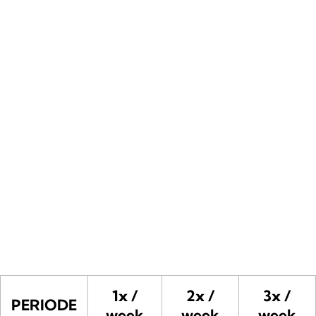
1x /
2x /
3x /
PERIODE
week
week
week